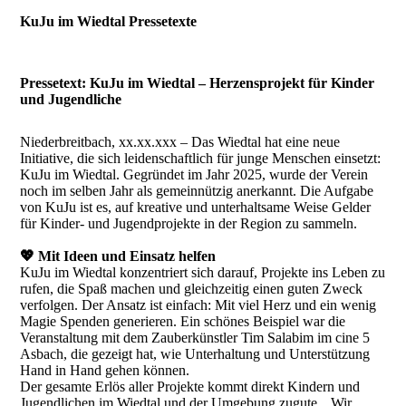
KuJu im Wiedtal Pressetexte
Pressetext: KuJu im Wiedtal – Herzensprojekt für Kinder
und Jugendliche
Niederbreitbach, xx.xx.xxx – Das Wiedtal hat eine neue
Initiative, die sich leidenschaftlich für junge Menschen einsetzt:
KuJu im Wiedtal. Gegründet im Jahr 2025, wurde der Verein
noch im selben Jahr als gemeinnützig anerkannt. Die Aufgabe
von KuJu ist es, auf kreative und unterhaltsame Weise Gelder
für Kinder- und Jugendprojekte in der Region zu sammeln.
💖 Mit Ideen und Einsatz helfen
KuJu im Wiedtal konzentriert sich darauf, Projekte ins Leben zu
rufen, die Spaß machen und gleichzeitig einen guten Zweck
verfolgen. Der Ansatz ist einfach: Mit viel Herz und ein wenig
Magie Spenden generieren. Ein schönes Beispiel war die
Veranstaltung mit dem Zauberkünstler Tim Salabim im cine 5
Asbach, die gezeigt hat, wie Unterhaltung und Unterstützung
Hand in Hand gehen können.
Der gesamte Erlös aller Projekte kommt direkt Kindern und
Jugendlichen im Wiedtal und der Umgebung zugute. „Wir