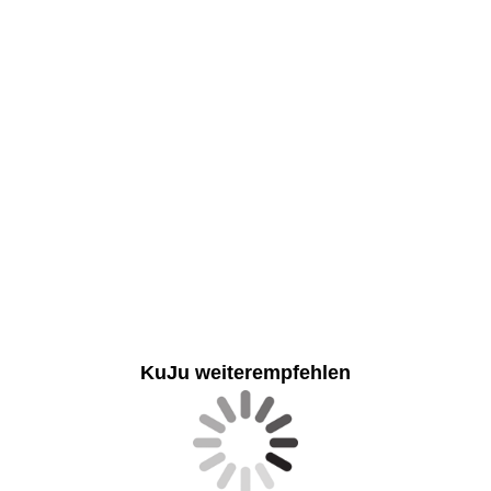
„Werde jetzt Mitglied und profitiere von
zahlreichen exklusiven Vorteilen
unserer PREMIUM-PARTNER.“
KuJu weiterempfehlen