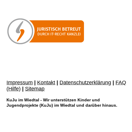
Impressum
|
Kontakt
|
Datenschutzerklärung
|
FAQ
(Hilfe)
|
Sitemap
KuJu im Wiedtal - Wir unterstützen Kinder und
Jugendprojekte (KuJu) im Wiedtal und darüber hinaus.
KuJu im Wiedtal wurde vom Finanzamt Neuwied als gemeinnützige Körperschaft
anerkannt. Förderung der Erziehung (§ 52 Abs. 2 Satz 1 Nr.(n) 7 AO) | Förderung
der Jugendhilfe (§ 52 Abs. 2 Satz 1 Nr.(n) 4 AO)
Als gemeinnützige Organisation sind wir berechtigt, Spendenbescheinigungen