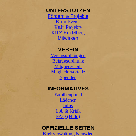
UNTER
STÜTZEN
Fördern & Projekte
KuJu Events
KuJu Projekte
KiTZ Heidelberg
Mitwirken
VEREIN
Vereinsordnungen
Beitragsordnung
Mitgliedschaft
Mitgliedervorteile
Spenden
INFORMATIVES
Familienportal
Lädchen
Infos
Lob & Kritik
FAQ (Hilfe)
OFFIZIELLE SEITEN
Kreisverwaltung Neuwied